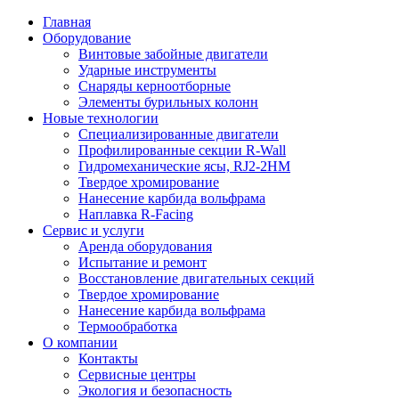
Главная
Оборудование
Винтовые забойные двигатели
Ударные инструменты
Снаряды керноотборные
Элементы бурильных колонн
Новые технологии
Специализированные двигатели
Профилированные секции R-Wall
Гидромеханические ясы, RJ2-2HM
Твердое хромирование
Нанесение карбида вольфрама
Наплавка R-Facing
Сервис и услуги
Аренда оборудования
Испытание и ремонт
Восстановление двигательных секций
Твердое хромирование
Нанесение карбида вольфрама
Термообработка
О компании
Контакты
Сервисные центры
Экология и безопасность