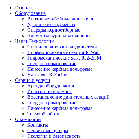
Главная
Оборудование
Винтовые забойные двигатели
Ударные инструменты
Снаряды керноотборные
Элементы бурильных колонн
Наши Технологии
Специализированные двигатели
Профилированные секции R-Wall
Гидромеханические ясы, RJ2-2HM
Твердое хромирование
Нанесение карбида вольфрама
Наплавка R-Facing
Сервис и услуги
Аренда оборудования
Испытание и ремонт
Восстановление двигательных секций
Твердое хромирование
Нанесение карбида вольфрама
Термообработка
О компании
Контакты
Сервисные центры
Экология и безопасность