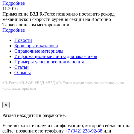
Подробнее
11.2016
Применение ВЗД R-Force позволило поставить рекорд
механической скорости бурения секции на Восточно-
Таркосалинском месторождении.
Подробнее
Новости
Брошюры и каталоги
Справочные материалы
Информационные листы для заказчиков
Примеры успешного применения
Статьи
Отзывы
#R-Force
#R-Wall
#ВЗД
#ВЗД #R-Force
#комплект-по-вырезке-окна
#Осцилляторы
взд
×
Раздел находится в разработке.
Если вы хотите получить информацию, которой сейчас нет на
сайте, позвоните по телефону
+7 (342) 238-92-38
или