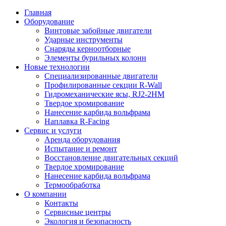
Главная
Оборудование
Винтовые забойные двигатели
Ударные инструменты
Снаряды керноотборные
Элементы бурильных колонн
Новые технологии
Специализированные двигатели
Профилированные секции R-Wall
Гидромеханические ясы, RJ2-2HM
Твердое хромирование
Нанесение карбида вольфрама
Наплавка R-Facing
Сервис и услуги
Аренда оборудования
Испытание и ремонт
Восстановление двигательных секций
Твердое хромирование
Нанесение карбида вольфрама
Термообработка
О компании
Контакты
Сервисные центры
Экология и безопасность