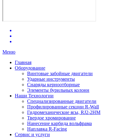
Меню
Главная
Оборудование
Винтовые забойные двигатели
Ударные инструменты
Снаряды керноотборные
Элементы бурильных колонн
Наши Технологии
Специализированные двигатели
Профилированные секции R-Wall
Гидромеханические ясы, RJ2-2HM
Твердое хромирование
Нанесение карбида вольфрама
Наплавка R-Facing
Сервис и услуги