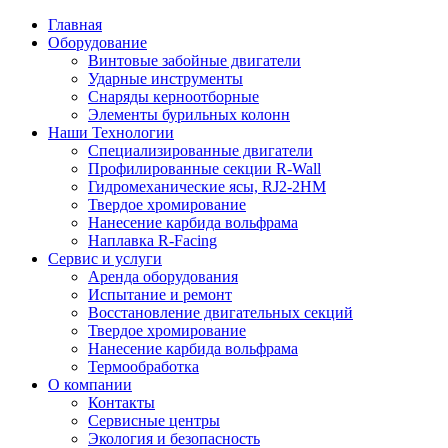
Главная
Оборудование
Винтовые забойные двигатели
Ударные инструменты
Снаряды керноотборные
Элементы бурильных колонн
Наши Технологии
Специализированные двигатели
Профилированные секции R-Wall
Гидромеханические ясы, RJ2-2HM
Твердое хромирование
Нанесение карбида вольфрама
Наплавка R-Facing
Сервис и услуги
Аренда оборудования
Испытание и ремонт
Восстановление двигательных секций
Твердое хромирование
Нанесение карбида вольфрама
Термообработка
О компании
Контакты
Сервисные центры
Экология и безопасность