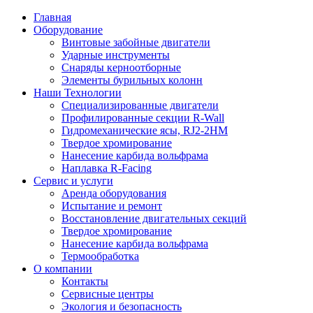
Главная
Оборудование
Винтовые забойные двигатели
Ударные инструменты
Снаряды керноотборные
Элементы бурильных колонн
Наши Технологии
Специализированные двигатели
Профилированные секции R-Wall
Гидромеханические ясы, RJ2-2HM
Твердое хромирование
Нанесение карбида вольфрама
Наплавка R-Facing
Сервис и услуги
Аренда оборудования
Испытание и ремонт
Восстановление двигательных секций
Твердое хромирование
Нанесение карбида вольфрама
Термообработка
О компании
Контакты
Сервисные центры
Экология и безопасность