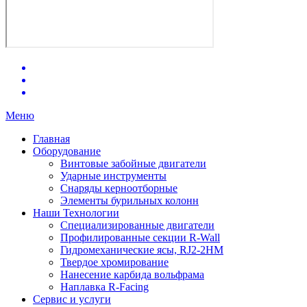
Меню
Главная
Оборудование
Винтовые забойные двигатели
Ударные инструменты
Снаряды керноотборные
Элементы бурильных колонн
Наши Технологии
Специализированные двигатели
Профилированные секции R-Wall
Гидромеханические ясы, RJ2-2HM
Твердое хромирование
Нанесение карбида вольфрама
Наплавка R-Facing
Сервис и услуги