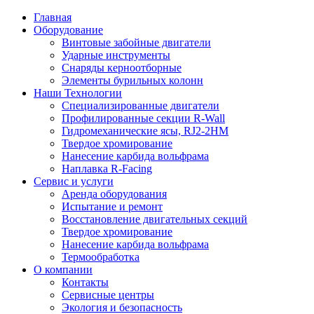
Главная
Оборудование
Винтовые забойные двигатели
Ударные инструменты
Снаряды керноотборные
Элементы бурильных колонн
Наши Технологии
Специализированные двигатели
Профилированные секции R-Wall
Гидромеханические ясы, RJ2-2HM
Твердое хромирование
Нанесение карбида вольфрама
Наплавка R-Facing
Сервис и услуги
Аренда оборудования
Испытание и ремонт
Восстановление двигательных секций
Твердое хромирование
Нанесение карбида вольфрама
Термообработка
О компании
Контакты
Сервисные центры
Экология и безопасность