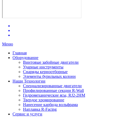
Меню
Главная
Оборудование
Винтовые забойные двигатели
Ударные инструменты
Снаряды керноотборные
Элементы бурильных колонн
Наши Технологии
Специализированные двигатели
Профилированные секции R-Wall
Гидромеханические ясы, RJ2-2HM
Твердое хромирование
Нанесение карбида вольфрама
Наплавка R-Facing
Сервис и услуги