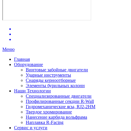
Меню
Главная
Оборудование
Винтовые забойные двигатели
Ударные инструменты
Снаряды керноотборные
Элементы бурильных колонн
Наши Технологии
Специализированные двигатели
Профилированные секции R-Wall
Гидромеханические ясы, RJ2-2HM
Твердое хромирование
Нанесение карбида вольфрама
Наплавка R-Facing
Сервис и услуги