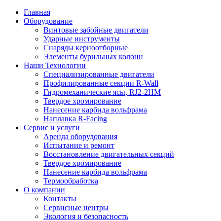
Главная
Оборудование
Винтовые забойные двигатели
Ударные инструменты
Снаряды керноотборные
Элементы бурильных колонн
Наши Технологии
Специализированные двигатели
Профилированные секции R-Wall
Гидромеханические ясы, RJ2-2HM
Твердое хромирование
Нанесение карбида вольфрама
Наплавка R-Facing
Сервис и услуги
Аренда оборудования
Испытание и ремонт
Восстановление двигательных секций
Твердое хромирование
Нанесение карбида вольфрама
Термообработка
О компании
Контакты
Сервисные центры
Экология и безопасность