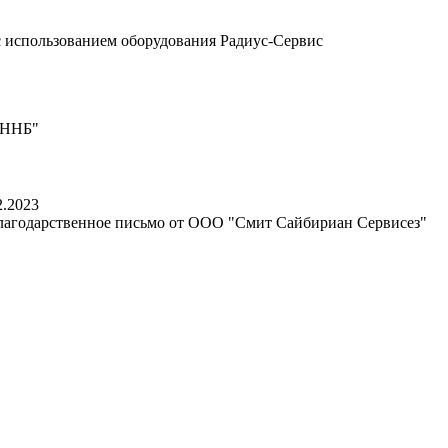
с использованием оборудования Радиус-Сервис
 ННБ"
2.2023
лагодарственное письмо от ООО "Смит Сайбириан Сервисез"