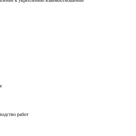
мление к укреплению взаимоотношений
я
водство работ