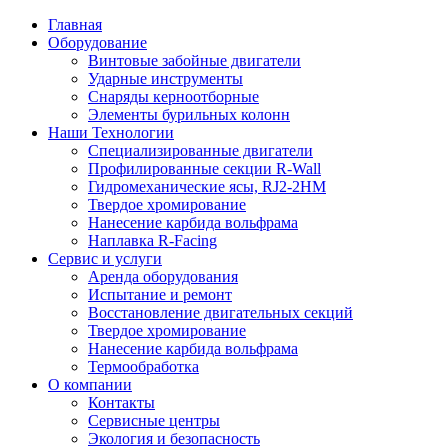
Главная
Оборудование
Винтовые забойные двигатели
Ударные инструменты
Снаряды керноотборные
Элементы бурильных колонн
Наши Технологии
Специализированные двигатели
Профилированные секции R-Wall
Гидромеханические ясы, RJ2-2HM
Твердое хромирование
Нанесение карбида вольфрама
Наплавка R-Facing
Сервис и услуги
Аренда оборудования
Испытание и ремонт
Восстановление двигательных секций
Твердое хромирование
Нанесение карбида вольфрама
Термообработка
О компании
Контакты
Сервисные центры
Экология и безопасность