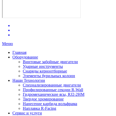
Меню
Главная
Оборудование
Винтовые забойные двигатели
Ударные инструменты
Снаряды керноотборные
Элементы бурильных колонн
Наши Технологии
Специализированные двигатели
Профилированные секции R-Wall
Гидромеханические ясы, RJ2-2HM
Твердое хромирование
Нанесение карбида вольфрама
Наплавка R-Facing
Сервис и услуги