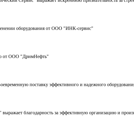
ческий Сервис" выражает искреннюю признательность за стре
енении оборудования от ООО "ИНК-сервис"
о от ООО "ДримНефть"
воевременную поставку эффективного и надежного оборудовани
выражает благодарность за эффективную организацию и произ