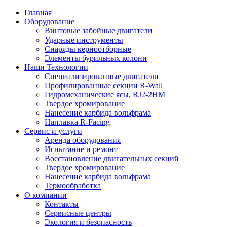
Главная
Оборудование
Винтовые забойные двигатели
Ударные инструменты
Снаряды керноотборные
Элементы бурильных колонн
Наши Технологии
Специализированные двигатели
Профилированные секции R-Wall
Гидромеханические ясы, RJ2-2HM
Твердое хромирование
Нанесение карбида вольфрама
Наплавка R-Facing
Сервис и услуги
Аренда оборудования
Испытание и ремонт
Восстановление двигательных секций
Твердое хромирование
Нанесение карбида вольфрама
Термообработка
О компании
Контакты
Сервисные центры
Экология и безопасность