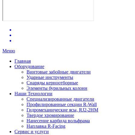
Меню
Главная
Оборудование
Винтовые забойные двигатели
Ударные инструменты
Снаряды керноотборные
Элементы бурильных колонн
Наши Технологии
Специализированные двигатели
Профилированные секции R-Wall
Гидромеханические ясы, RJ2-2HM
Твердое хромирование
Нанесение карбида вольфрама
Наплавка R-Facing
Сервис и услуги