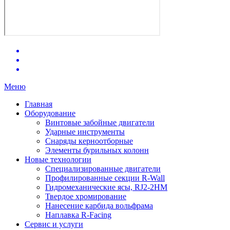
Меню
Главная
Оборудование
Винтовые забойные двигатели
Ударные инструменты
Снаряды керноотборные
Элементы бурильных колонн
Новые технологии
Специализированные двигатели
Профилированные секции R-Wall
Гидромеханические ясы, RJ2-2HM
Твердое хромирование
Нанесение карбида вольфрама
Наплавка R-Facing
Сервис и услуги