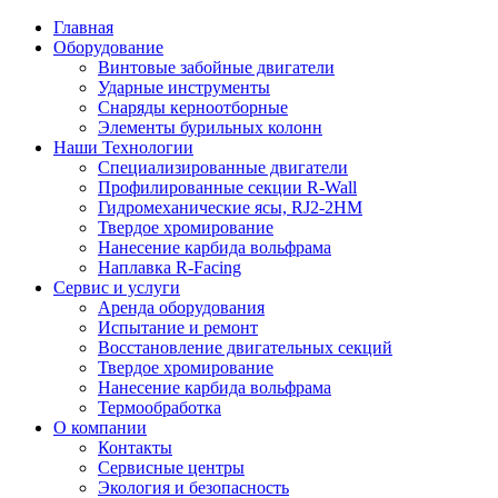
Главная
Оборудование
Винтовые забойные двигатели
Ударные инструменты
Снаряды керноотборные
Элементы бурильных колонн
Наши Технологии
Специализированные двигатели
Профилированные секции R-Wall
Гидромеханические ясы, RJ2-2HM
Твердое хромирование
Нанесение карбида вольфрама
Наплавка R-Facing
Сервис и услуги
Аренда оборудования
Испытание и ремонт
Восстановление двигательных секций
Твердое хромирование
Нанесение карбида вольфрама
Термообработка
О компании
Контакты
Сервисные центры
Экология и безопасность