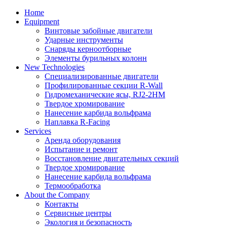
Home
Equipment
Винтовые забойные двигатели
Ударные инструменты
Снаряды керноотборные
Элементы бурильных колонн
New Technologies
Специализированные двигатели
Профилированные секции R-Wall
Гидромеханические ясы, RJ2-2HM
Твердое хромирование
Нанесение карбида вольфрама
Наплавка R-Facing
Services
Аренда оборудования
Испытание и ремонт
Восстановление двигательных секций
Твердое хромирование
Нанесение карбида вольфрама
Термообработка
About the Company
Контакты
Сервисные центры
Экология и безопасность