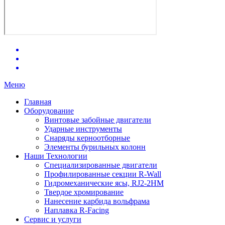
Меню
Главная
Оборудование
Винтовые забойные двигатели
Ударные инструменты
Снаряды керноотборные
Элементы бурильных колонн
Наши Технологии
Специализированные двигатели
Профилированные секции R-Wall
Гидромеханические ясы, RJ2-2HM
Твердое хромирование
Нанесение карбида вольфрама
Наплавка R-Facing
Сервис и услуги