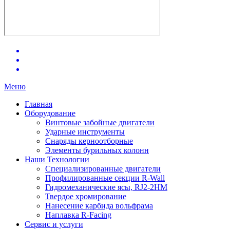
Меню
Главная
Оборудование
Винтовые забойные двигатели
Ударные инструменты
Снаряды керноотборные
Элементы бурильных колонн
Наши Технологии
Специализированные двигатели
Профилированные секции R-Wall
Гидромеханические ясы, RJ2-2HM
Твердое хромирование
Нанесение карбида вольфрама
Наплавка R-Facing
Сервис и услуги