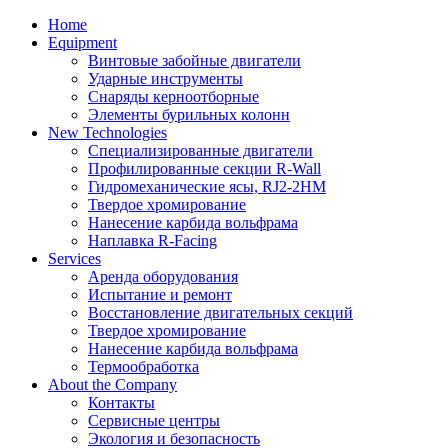
Home
Equipment
Винтовые забойные двигатели
Ударные инструменты
Снаряды керноотборные
Элементы бурильных колонн
New Technologies
Специализированные двигатели
Профилированные секции R-Wall
Гидромеханические ясы, RJ2-2HM
Твердое хромирование
Нанесение карбида вольфрама
Наплавка R-Facing
Services
Аренда оборудования
Испытание и ремонт
Восстановление двигательных секций
Твердое хромирование
Нанесение карбида вольфрама
Термообработка
About the Company
Контакты
Сервисные центры
Экология и безопасность