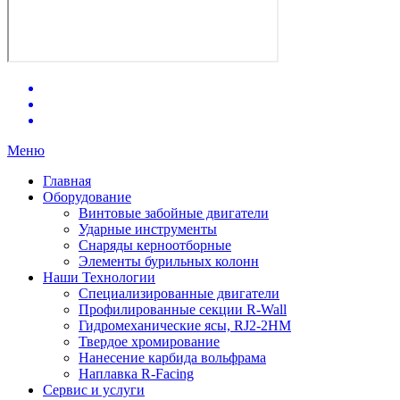
Меню
Главная
Оборудование
Винтовые забойные двигатели
Ударные инструменты
Снаряды керноотборные
Элементы бурильных колонн
Наши Технологии
Специализированные двигатели
Профилированные секции R-Wall
Гидромеханические ясы, RJ2-2HM
Твердое хромирование
Нанесение карбида вольфрама
Наплавка R-Facing
Сервис и услуги