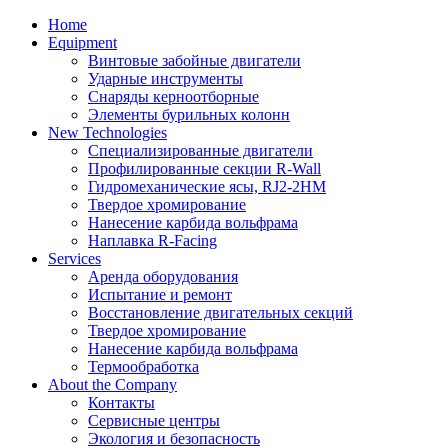
Home
Equipment
Винтовые забойные двигатели
Ударные инструменты
Снаряды керноотборные
Элементы бурильных колонн
New Technologies
Специализированные двигатели
Профилированные секции R-Wall
Гидромеханические ясы, RJ2-2HM
Твердое хромирование
Нанесение карбида вольфрама
Наплавка R-Facing
Services
Аренда оборудования
Испытание и ремонт
Восстановление двигательных секций
Твердое хромирование
Нанесение карбида вольфрама
Термообработка
About the Company
Контакты
Сервисные центры
Экология и безопасность