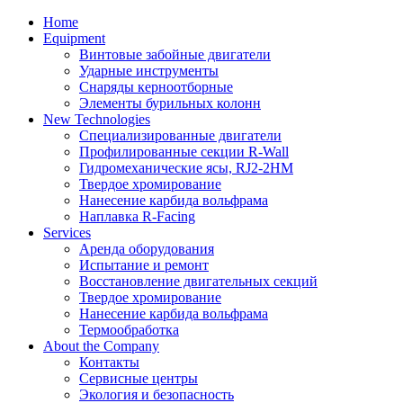
Home
Equipment
Винтовые забойные двигатели
Ударные инструменты
Снаряды керноотборные
Элементы бурильных колонн
New Technologies
Специализированные двигатели
Профилированные секции R-Wall
Гидромеханические ясы, RJ2-2HM
Твердое хромирование
Нанесение карбида вольфрама
Наплавка R-Facing
Services
Аренда оборудования
Испытание и ремонт
Восстановление двигательных секций
Твердое хромирование
Нанесение карбида вольфрама
Термообработка
About the Company
Контакты
Сервисные центры
Экология и безопасность