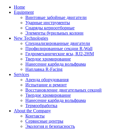
Home
Equipment
Винтовые забойные двигатели
Ударные инструменты
Снаряды керноотборные
Элементы бурильных колонн
New Technologies
Специализированные двигатели
Профилированные секции R-Wall
Гидромеханические ясы, RJ2-2HM
Твердое хромирование
Нанесение карбида вольфрама
Наплавка R-Facing
Services
Аренда оборудования
Испытание и ремонт
Восстановление двигательных секций
Твердое хромирование
Нанесение карбида вольфрама
Термообработка
About the Company
Контакты
Сервисные центры
Экология и безопасность