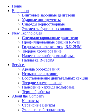
Home
Equipment
Винтовые забойные двигатели
Ударные инструменты
Снаряды керноотборные
Элементы бурильных колонн
New Technologies
Специализированные двигатели
Профилированные секции R-Wall
Гидромеханические ясы, RJ2-2HM
Твердое хромирование
Нанесение карбида вольфрама
Наплавка R-Facing
Services
Аренда оборудования
Испытание и ремонт
Восстановление двигательных секций
Твердое хромирование
Нанесение карбида вольфрама
Термообработка
About the Company
Контакты
Сервисные центры
Экология и безопасность