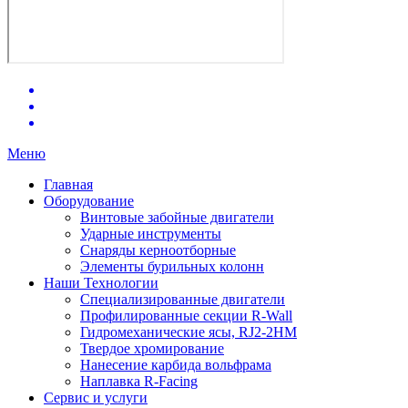
Меню
Главная
Оборудование
Винтовые забойные двигатели
Ударные инструменты
Снаряды керноотборные
Элементы бурильных колонн
Наши Технологии
Специализированные двигатели
Профилированные секции R-Wall
Гидромеханические ясы, RJ2-2HM
Твердое хромирование
Нанесение карбида вольфрама
Наплавка R-Facing
Сервис и услуги