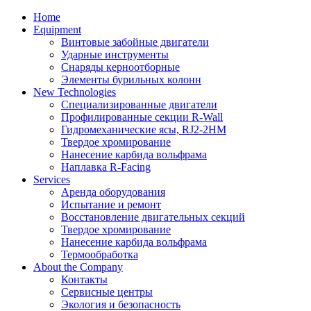
Home
Equipment
Винтовые забойные двигатели
Ударные инструменты
Снаряды керноотборные
Элементы бурильных колонн
New Technologies
Специализированные двигатели
Профилированные секции R-Wall
Гидромеханические ясы, RJ2-2HM
Твердое хромирование
Нанесение карбида вольфрама
Наплавка R-Facing
Services
Аренда оборудования
Испытание и ремонт
Восстановление двигательных секций
Твердое хромирование
Нанесение карбида вольфрама
Термообработка
About the Company
Контакты
Сервисные центры
Экология и безопасность