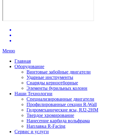
Меню
Главная
Оборудование
Винтовые забойные двигатели
Ударные инструменты
Снаряды керноотборные
Элементы бурильных колонн
Наши Технологии
Специализированные двигатели
Профилированные секции R-Wall
Гидромеханические ясы, RJ2-2HM
Твердое хромирование
Нанесение карбида вольфрама
Наплавка R-Facing
Сервис и услуги