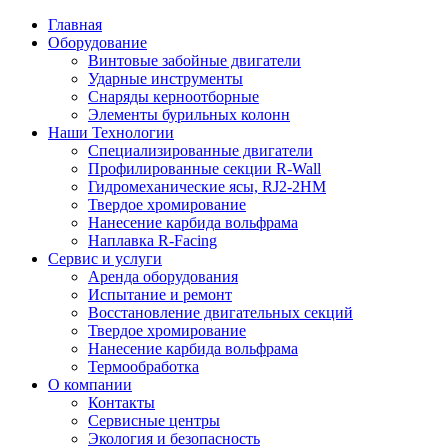
Главная
Оборудование
Винтовые забойные двигатели
Ударные инструменты
Снаряды керноотборные
Элементы бурильных колонн
Наши Технологии
Специализированные двигатели
Профилированные секции R-Wall
Гидромеханические ясы, RJ2-2HM
Твердое хромирование
Нанесение карбида вольфрама
Наплавка R-Facing
Сервис и услуги
Аренда оборудования
Испытание и ремонт
Восстановление двигательных секций
Твердое хромирование
Нанесение карбида вольфрама
Термообработка
О компании
Контакты
Сервисные центры
Экология и безопасность