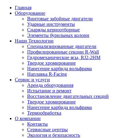
Главная
Оборудование
Винтовые забойные двигатели
Ударные инструменты
Снаряды керноотборные
Элементы бурильных колонн
Наши Технологии
Специализированные двигатели
Профилированные секции R-Wall
Гидромеханические ясы, RJ2-2HM
Твердое хромирование
Нанесение карбида вольфрама
Наплавка R-Facing
Сервис и услуги
Аренда оборудования
Испытание и ремонт
Восстановление двигательных секций
Твердое хромирование
Нанесение карбида вольфрама
Термообработка
О компании
Контакты
Сервисные центры
Экология и безопасность